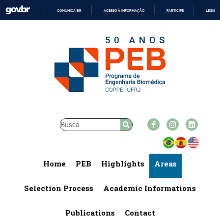
COMUNICA BR
ACESSO À INFORMAÇÃO
PARTICIPE
LEGISL
IR
PARA
O
CONTEÚDO
Home
PEB
Highlights
Areas
Selection Process
Academic Informations
Publications
Contact