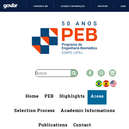
COMUNICA BR
ACESSO À INFORMAÇÃO
PARTICIPE
LEGISL
IR
PARA
O
CONTEÚDO
Home
PEB
Highlights
Areas
Selection Process
Academic Informations
Publications
Contact