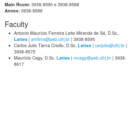
Main Room:
3938-8590 e 3938-8588
Annex:
3938-8588
Faculty
Antonio Maurício Ferreira Leite Miranda de Sá, D.Sc.,
Lattes
|
amflms@peb.ufrj.br
| 3938-8595
Carlos Julio Tierra Criollo, D.Sc.
Lattes
|
carjulio@ufrj.br
|
3938-8575
Maurício Cagy, D.Sc.
Lattes
|
mcagy@peb.ufrj.br
| 3938-
8617