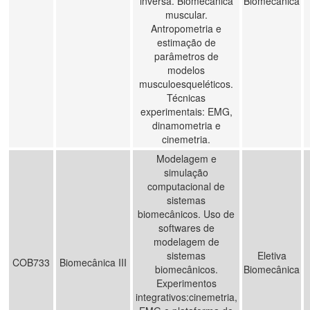
inversa. Biomecânica
Biomecânica
muscular.
Antropometria e
estimação de
parâmetros de
modelos
musculoesqueléticos.
Técnicas
experimentais: EMG,
dinamometria e
cinemetria.
Modelagem e
simulação
computacional de
sistemas
biomecânicos. Uso de
softwares de
modelagem de
sistemas
Eletiva
COB733
Biomecânica III
biomecânicos.
Biomecânica
Experimentos
integrativos:cinemetria,