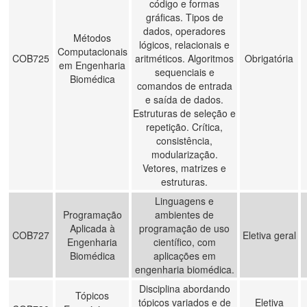
código e formas
gráficas. Tipos de
dados, operadores
Métodos
lógicos, relacionais e
Computacionais
COB725
aritméticos. Algoritmos
Obrigatória
em Engenharia
sequenciais e
Biomédica
comandos de entrada
e saída de dados.
Estruturas de seleção e
repetição. Crítica,
consistência,
modularização.
Vetores, matrizes e
estruturas.
Linguagens e
Programação
ambientes de
Aplicada à
programação de uso
COB727
Eletiva geral
Engenharia
científico, com
Biomédica
aplicações em
engenharia biomédica.
Disciplina abordando
Tópicos
tópicos variados e de
Eletiva