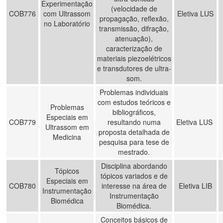
Experimentação
(velocidade de
COB776
com Ultrassom
Eletiva LUS
propagação, reflexão,
no Laboratório
transmissão, difração,
atenuação),
caracterização de
materiais piezoelétricos
e transdutores de ultra-
som.
Problemas individuais
com estudos teóricos e
Problemas
bibliográficos,
Especiais em
COB779
resultando numa
Eletiva LUS
Ultrassom em
proposta detalhada de
Medicina
pesquisa para tese de
mestrado.
Disciplina abordando
Tópicos
tópicos variados e de
Especiais em
COB780
interesse na área de
Eletiva LIB
Instrumentação
Instrumentação
Biomédica
Biomédica.
Conceitos básicos de