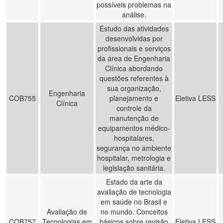
possíveis problemas na
análise.
Estudo das atividades
desenvolvidas por
profissionais e serviços
da área de Engenharia
Clínica abordando
questões referentes à
sua organização,
Engenharia
COB755
planejamento e
Eletiva LESS
Clínica
controle da
manutenção de
equipamentos médico-
hospitalares,
segurança no ambiente
hospitalar, metrologia e
legislação sanitária.
Estado da arte da
avaliação de tecnologia
em saúde no Brasil e
Avaliação de
no mundo. Conceitos
COB757
Tecnologias em
básicos sobre revisão
Eletiva LESS