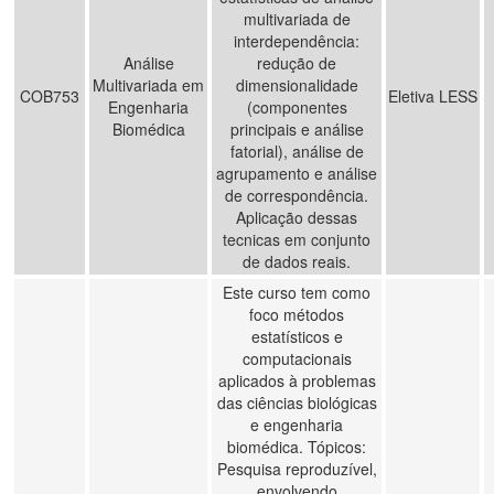
multivariada de
interdependência:
Análise
redução de
Multivariada em
dimensionalidade
COB753
Eletiva LESS
Engenharia
(componentes
Biomédica
principais e análise
fatorial), análise de
agrupamento e análise
de correspondência.
Aplicação dessas
tecnicas em conjunto
de dados reais.
Este curso tem como
foco métodos
estatísticos e
computacionais
aplicados à problemas
das ciências biológicas
e engenharia
biomédica. Tópicos:
Pesquisa reproduzível,
envolvendo