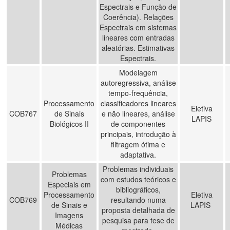
Espectrais e Função de
Coerência). Relações
Espectrais em sistemas
lineares com entradas
aleatórias. Estimativas
Espectrais.
Modelagem
autoregressiva, análise
tempo-frequência,
Processamento
classificadores lineares
Eletiva
COB767
de Sinais
e não lineares, análise
LAPIS
Biológicos II
de componentes
principais, introdução à
filtragem ótima e
adaptativa.
Problemas individuais
Problemas
com estudos teóricos e
Especiais em
bibliográficos,
Processamento
Eletiva
COB769
resultando numa
de Sinais e
LAPIS
proposta detalhada de
Imagens
pesquisa para tese de
Médicas