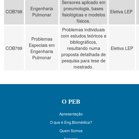
Sensores aplicado em
Engenharia
pneumologia, bases
COB798
Eletiva LEP
Pulmonar
fisiológicas e modelos
físicos.
Problemas individuais
com estudos teóricos e
Problemas
bibliográficos,
Especiais em
COB799
resultando numa
Eletiva LEP
Engenharia
proposta detalhada de
Pulmonar
pesquisa para tese de
mestrado.
O PEB
Apresentação
O que é Eng.Biomédica?
Quem Somos
Egresso