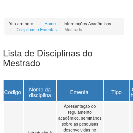
You are here:
Home
Informações Acadêmicas
Disciplinas e Ementas
Mestrado
Lista de Disciplinas do
Mestrado
Nome da
Código
Ementa
Tipo
disciplina
h
Apresentação do
regulamento
acadêmico, seminários
sobre as pesquisas
desenvolvidas no
Introdução à