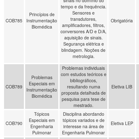
sinais no domínio do
tempo e da frequência.
Sensores e
Princípios de
transdutores,
COB785
Instrumentação
Obrigatória
amplificadores, filtros,
Biomédica
conversores A/D e D/A,
aquisição de sinais.
Segurança elétrica e
blindagem. Noções de
metrologia.
Problemas individuais
com estudos teóricos e
Problemas
bibliográficos,
Especiais em
COB789
resultando numa
Eletiva LIB
Instrumentação
proposta detalhada de
Biomédica
pesquisa para tese de
mestrado.
Tópicos
Disciplina abordando
Especiais em
tópicos variados e de
COB790
Eletiva LEP
Engenharia
interesse na área de
Pulmonar
Engenharia Pulmonar