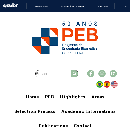
COMUNICA BR
ACESSO À INFORMAÇÃO
PARTICIPE
LEGISL
IR
PARA
O
CONTEÚDO
Home
PEB
Highlights
Areas
Selection Process
Academic Informations
Publications
Contact