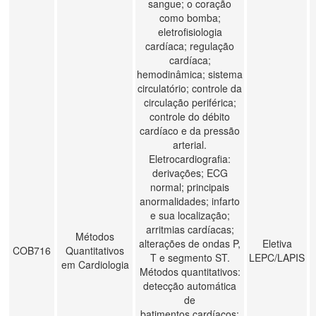
sangue; o coração
como bomba;
eletrofisiologia
cardíaca; regulação
cardíaca;
hemodinâmica; sistema
circulatório; controle da
circulação periférica;
controle do débito
cardíaco e da pressão
arterial.
Eletrocardiografia:
derivações; ECG
normal; principais
anormalidades; infarto
e sua localização;
arritmias cardíacas;
Métodos
alterações de ondas P,
Eletiva
COB716
Quantitativos
T e segmento ST.
LEPC/LAPIS
em Cardiologia
Métodos quantitativos:
detecção automática
de
batimentos cardíacos;