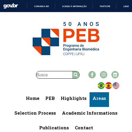
COMUNICA BR
ACESSO À INFORMAÇÃO
PARTICIPE
LEGISL
IR
PARA
O
CONTEÚDO
Home
PEB
Highlights
Areas
Selection Process
Academic Informations
Publications
Contact