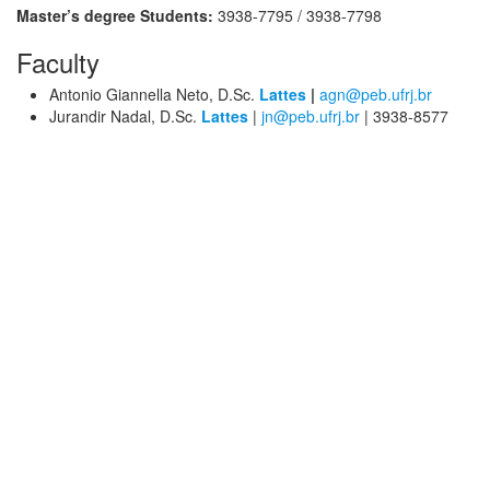
Master’s degree Students:
3938-7795 / 3938-7798
Faculty
Antonio Giannella Neto, D.Sc.
Lattes
|
agn@peb.ufrj.br
Jurandir Nadal, D.Sc.
Lattes
|
jn@peb.ufrj.br
| 3938-8577