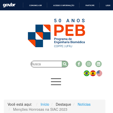
COMUNICA BR
ACESSO À INFORMAÇÃO
PARTICIPE
LEGISL
IR
PARA
O
CONTEÚDO
Você está aqui:
Início
Destaque
Notícias
Menções Honrosas na SIAC 2023