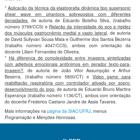
*
Aplicação da técnica da elastografia dinâmica tipo supersonic
shear wave em phantons sobrepostos com diferentes
densidades
, de autoria de Eduardo Botelho Silva, (trabalho
número 3799/CCS) e
Relação da intensidade do eco e rigidez
dos músculos gastrocnêmio medial e vasto lateral
, de autoria
de David Sullyvan Sousa Maia e Guilherme dos Santos Bezerra
(trabalho número 4047/CCS), ambos com orientação da
docente Liliam Fernandes de Oliveira.
*
Há diferença de complexidade entre imagens sintetizadas
com adjetivos emocionais antônimos em gerador texto-para-
imagem?
, de autoria de João Vitor Assumpção e Arthur
Beserra, (trabalho número 5800/CT) e
Video game para
reabilitação respiratória com controlador ativado por sopro:
desenvolvimento do jogo
, de autoria de Eduardo Bruno Martins
Esperança (trabalho número 1136/CT), ambos com orientação
do docente Frederico Caetano Jandre de Assis Tavares.
Mais informações na
página da SIAC/UFRJ
, menus
Programação
e
Menções Honrosas
.