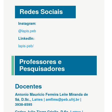
Redes Sociais
Instagram
:
@lapis.peb
LinkedIn:
lapis-peb/
Professores e
Pesquisadores
Docentes
Antonio Maurício Ferreira Leite Miranda de
Sá, D.Sc.,
Lattes
|
amflms@peb.ufrj.br
|
3938-8595
Carlos Julio Tierra Criollo, D.Sc.
Lattes
|