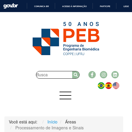
COMUNICA BR
ACESSO À INFORMAÇÃO
PARTICIPE
LEGISL
IR
PARA
O
CONTEÚDO
Você está aqui:
Início
Áreas
Processamento de Imagens e Sinais