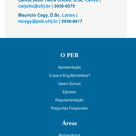
carjulio@ufrj.br
| 3938-8575
Maurício Cagy, D.Sc.
Lattes
|
mcagy@peb.ufrj.br
| 3938-8617
O PEB
Apresentação
O que é Eng.Biomédica?
Quem Somos
Egresso
Regulamentação
Perguntas Frequentes
Áreas
Biomecânica