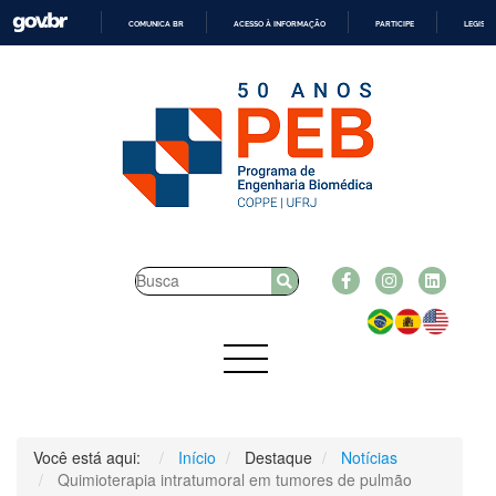
COMUNICA BR
ACESSO À INFORMAÇÃO
PARTICIPE
LEGISL
IR
PARA
O
CONTEÚDO
Você está aqui:
Início
Destaque
Notícias
Quimioterapia intratumoral em tumores de pulmão