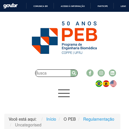
COMUNICA BR
ACESSO À INFORMAÇÃO
PARTICIPE
LEGISL
IR
PARA
O
CONTEÚDO
Você está aqui:
Início
O PEB
Regulamentação
Uncategorised