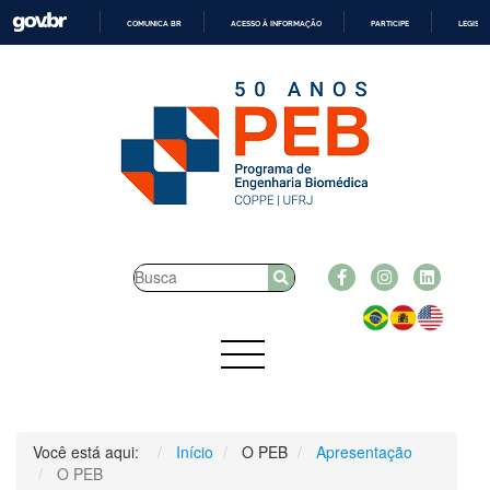
COMUNICA BR
ACESSO À INFORMAÇÃO
PARTICIPE
LEGISL
IR
PARA
O
CONTEÚDO
Você está aqui:
Início
O PEB
Apresentação
O PEB