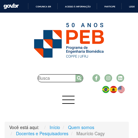
COMUNICA BR
ACESSO À INFORMAÇÃO
PARTICIPE
LEGISL
IR
PARA
O
CONTEÚDO
Você está aqui:
Início
Quem somos
Docentes e Pesquisadores
Maurício Cagy