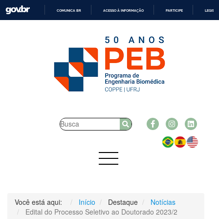
COMUNICA BR
ACESSO À INFORMAÇÃO
PARTICIPE
LEGISL
IR
PARA
O
CONTEÚDO
Você está aqui:
Início
Destaque
Notícias
Edital do Processo Seletivo ao Doutorado 2023/2