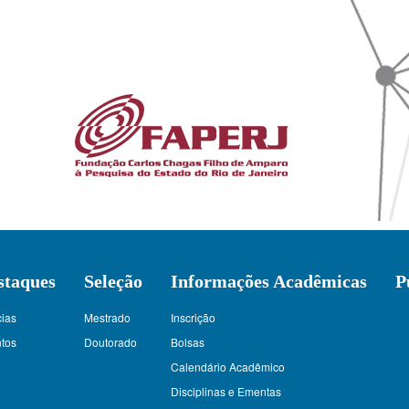
staques
Seleção
Informações Acadêmicas
P
cias
Mestrado
Inscrição
tos
Doutorado
Bolsas
Calendário Acadêmico
Disciplinas e Ementas