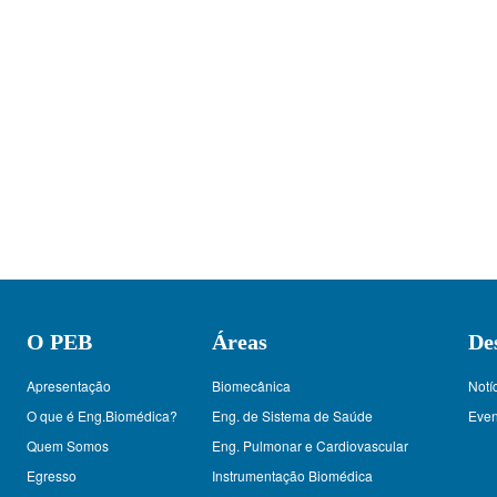
O PEB
Áreas
De
Apresentação
Biomecânica
Notí
O que é Eng.Biomédica?
Eng. de Sistema de Saúde
Even
Quem Somos
Eng. Pulmonar e Cardiovascular
Egresso
Instrumentação Biomédica