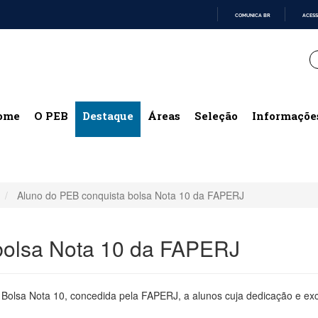
COMUNICA BR
ACESS
IR
PARA
O
CONTEÚDO
ome
O PEB
Destaque
Áreas
Seleção
Informaçõe
Aluno do PEB conquista bolsa Nota 10 da FAPERJ
bolsa Nota 10 da FAPERJ
 Bolsa Nota 10, concedida pela FAPERJ, a alunos cuja dedicação e e