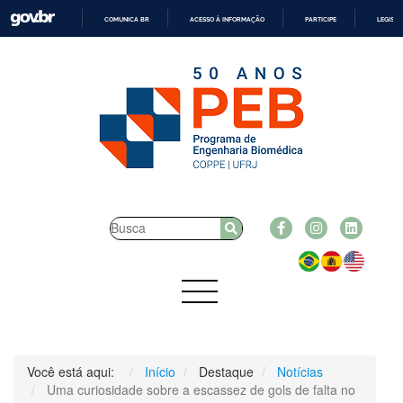
COMUNICA BR
ACESSO À INFORMAÇÃO
PARTICIPE
LEGISL
IR
PARA
O
CONTEÚDO
Você está aqui:
Início
Destaque
Notícias
Uma curiosidade sobre a escassez de gols de falta no