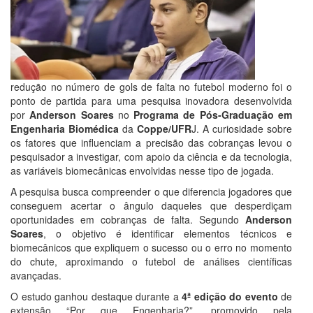
redução no número de gols de falta no futebol moderno foi o
ponto de partida para uma pesquisa inovadora desenvolvida
por
Anderson Soares
no
Programa de Pós-Graduação em
Engenharia Biomédica
da
Coppe/UFR
J. A curiosidade sobre
os fatores que influenciam a precisão das cobranças levou o
pesquisador a investigar, com apoio da ciência e da tecnologia,
as variáveis biomecânicas envolvidas nesse tipo de jogada.
A pesquisa busca compreender o que diferencia jogadores que
conseguem acertar o ângulo daqueles que desperdiçam
oportunidades em cobranças de falta. Segundo
Anderson
Soares
, o objetivo é identificar elementos técnicos e
biomecânicos que expliquem o sucesso ou o erro no momento
do chute, aproximando o futebol de análises científicas
avançadas.
O estudo ganhou destaque durante a
4ª edição do evento
de
extensão “Por que Engenharia?”, promovido pela