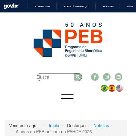
COMUNICA BR
ACESSO À INFORMAÇÃO
PARTICIPE
LEGISL
IR
PARA
O
CONTEÚDO
Você está aqui:
Início
Destaque
Notícias
Alunos do PEB brilham no PAHCE 2026