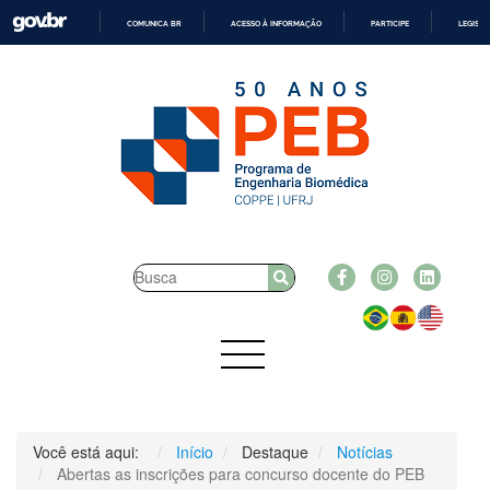
COMUNICA BR
ACESSO À INFORMAÇÃO
PARTICIPE
LEGISL
IR
PARA
O
CONTEÚDO
Você está aqui:
Início
Destaque
Notícias
Abertas as inscrições para concurso docente do PEB