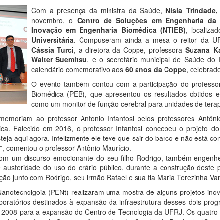
Com a presença da ministra da Saúde,
Nísia Trindade
novembro, o
Centro de Soluções em Engenharia da
Inovação em Engenharia Biomédica (NTIEB)
, localiza
Universitária
. Compuseram ainda a mesa o reitor da U
Cássia Turci
, a diretora da Coppe, professora
Suzana K
Walter Suemitsu
, e o secretário municipal de Saúde do 
calendário comemorativo aos
60 anos da Coppe
, celebrad
O evento também contou com a participação do professo
Biomédica (PEB), que apresentou os resultados obtidos 
como um monitor de função cerebral para unidades de terapi
oriam ao professor Antonio Infantosi pelos professores Antôni
a. Falecido em 2016, o professor Infantosi concebeu o projeto do
steja aqui agora. Infelizmente ele teve que sair do barco e não está 
”, comentou o professor Antônio Maurício.
om um discurso emocionante do seu filho Rodrigo, também engenhe
austeridade do uso do erário público, durante a construção deste 
ção junto com Rodrigo, seu irmão Rafael e sua tia Maria Terezinha Va
notecnolgoia (PENt) realizaram uma mostra de alguns projetos inov
boratórios destinados à expansão da infraestrutura desses dois prog
e 2008 para a expansão do Centro de Tecnologia da UFRJ. Os quatro 