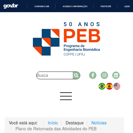
COMUNICA BR
ACESSO À INFORMAÇÃO
PARTICIPE
LEGISL
IR
PARA
O
CONTEÚDO
Você está aqui:
Início
Destaque
Notícias
Plano de Retomada das Atividades do PEB