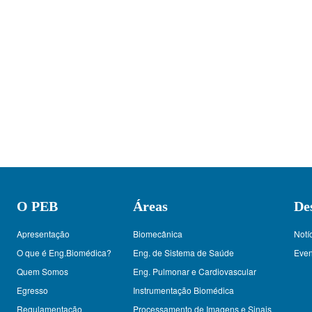
O PEB
Áreas
De
Apresentação
Biomecânica
Notí
O que é Eng.Biomédica?
Eng. de Sistema de Saúde
Even
Quem Somos
Eng. Pulmonar e Cardiovascular
Egresso
Instrumentação Biomédica
Regulamentação
Processamento de Imagens e Sinais