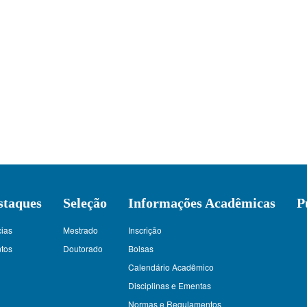
staques
Seleção
Informações Acadêmicas
P
cias
Mestrado
Inscrição
tos
Doutorado
Bolsas
Calendário Acadêmico
Disciplinas e Ementas
Normas e Regulamentos