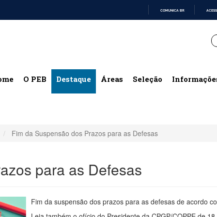
COMUNICA BR
ACESS
IR
PARA
O
CONTEÚDO
ome
O PEB
Destaque
Áreas
Seleção
Informaçõe
Fim da Suspensão dos Prazos para as Defesas
azos para as Defesas
Fim da suspensão dos prazos para as defesas de acordo 
Leia também o ofício do Presidente da CPGP/COPPE de 18 