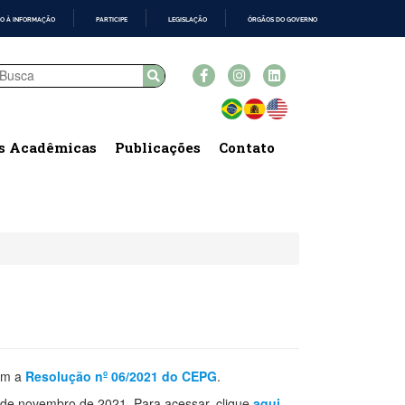
O À INFORMAÇÃO
PARTICIPE
LEGISLAÇÃO
ÓRGÃOS DO GOVERNO
s Acadêmicas
Publicações
Contato
com a
Resolução nº 06/2021 do CEPG
.
de novembro de 2021. Para acessar, clique
aqui
.