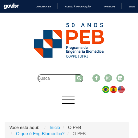
COMUNICA BR
ACESSO À INFORMAÇÃO
PARTICIPE
LEGISL
IR
PARA
O
CONTEÚDO
Você está aqui:
Início
O PEB
O que é Eng.Biomédica?
O PEB