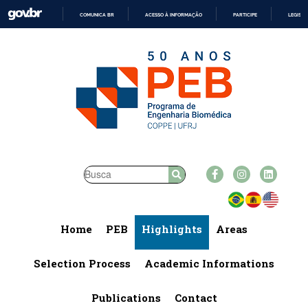
COMUNICA BR
ACESSO À INFORMAÇÃO
PARTICIPE
LEGISL
IR
PARA
O
CONTEÚDO
Home
PEB
Highlights
Areas
Selection Process
Academic Informations
Publications
Contact